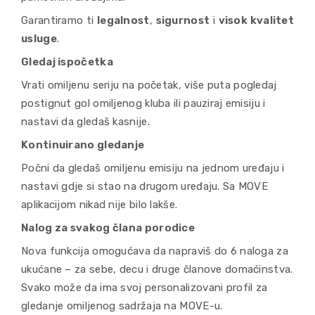
Garantiramo ti
legalnost
,
sigurnost
i
visok kvalitet
usluge
.
Gledaj ispočetka
Vrati omiljenu seriju na početak, više puta pogledaj
postignut gol omiljenog kluba ili pauziraj emisiju i
nastavi da gledaš kasnije.
Kontinuirano gledanje
Počni da gledaš omiljenu emisiju na jednom uređaju i
nastavi gdje si stao na drugom uređaju. Sa MOVE
aplikacijom nikad nije bilo lakše.
Nalog za svakog člana porodice
Nova funkcija omogućava da napraviš do 6 naloga za
ukućane – za sebe, decu i druge članove domaćinstva.
Svako može da ima svoj personalizovani profil za
gledanje omiljenog sadržaja na MOVE-u.