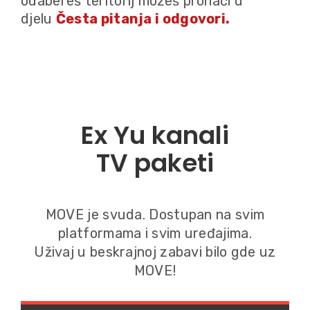
odabereš teritorij možeš pronaći u
djelu
Česta pitanja i odgovori.
Ex Yu kanali
TV paketi
MOVE je svuda. Dostupan na svim
platformama i svim uređajima.
Uživaj u beskrajnoj zabavi bilo gde uz
MOVE!