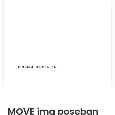
Probaj
BESPLATNO!
Preuzmi MOVE aplikaciju 15 dana, uživaj u
omiljenom Ex Yu TV sadržaju BESPLATNO i
uveri se u kvalitet usluge bez obaveze!
PROBAJ BESPLATNO
MOVE ima poseban