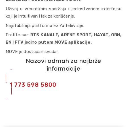
Uživaj u vrhunskom sadržaju i jedinstvenom interfejsu
koji je intuitivan i lak za korišćenje.
Najstabilnija platforma Ex Yu televizije.
Pratite sve
RTS KANALE, ARENE SPORT, HAYAT, OBN,
BN I FTV
jedino
putem MOVE aplikacije.
MOVE je dostupan svuda!
Nazovi odmah za najbrže
informacije
+1 773 598 5800