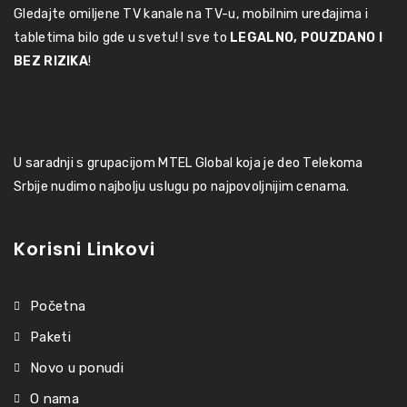
Gledajte omiljene TV kanale na TV-u, mobilnim uređajima i
tabletima bilo gde u svetu! I sve to
LEGALNO, POUZDANO I
BEZ RIZIKA
!
U saradnji s grupacijom MTEL Global koja je deo Telekoma
Srbije nudimo najbolju uslugu po najpovoljnijim cenama.
Korisni Linkovi
Početna
Paketi
Novo u ponudi
O nama