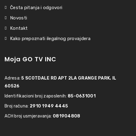
Česta pitanja i odgovori
Novosti
Kontakt
Kako prepoznati ilegalnog provajdera
Moja GO TV INC
Adresa:
5 SCOTDALE RD APT 2LA GRANGE PARK, IL
60526
Identifikacioni broj zaposlenih:
85-0631001
Broj računa:
2910 1949 4445
ACH broj usmjeravanja:
081904808