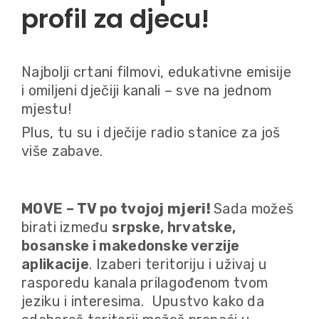
profil za djecu!
Najbolji crtani filmovi, edukativne emisije
i omiljeni dječiji kanali – sve na jednom
mjestu!
Plus, tu su i dječije radio stanice za još
više zabave.
MOVE – TV po tvojoj mjeri!
Sada možeš
birati između
srpske, hrvatske,
bosanske i makedonske verzije
aplikacije
. Izaberi teritoriju i uživaj u
rasporedu kanala prilagođenom tvom
jeziku i interesima. Upustvo kako da