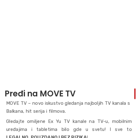
Pređi na MOVE TV
MOVE TV – novo iskustvo gledanja najboljih TV kanala s
Balkana, hit serija i filmova.
Gledajte omiljene Ex Yu TV kanale na TV-u, mobilnim
uređajima i tabletima bilo gde u svetu! I sve to
LEGALNO, POUZDANO I BEZ RIZIKA
!