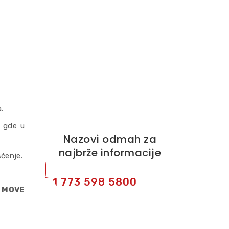
.
o gde u
Nazovi odmah za
najbrže informacije
šćenje.
+1 773 598 5800
 MOVE