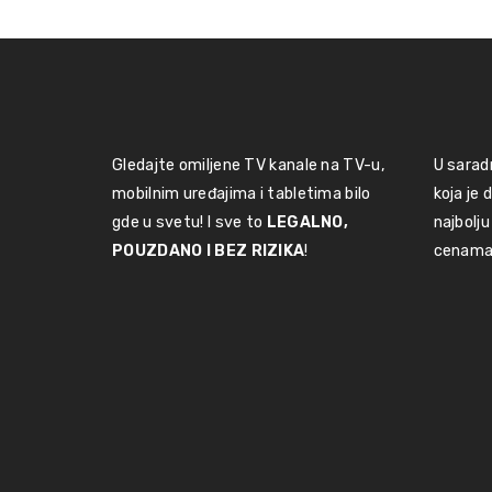
Gledajte omiljene TV kanale na TV-u,
U sarad
mobilnim uređajima i tabletima bilo
koja je
gde u svetu! I sve to
LEGALNO,
najbolju
POUZDANO I BEZ RIZIKA
!
cenama