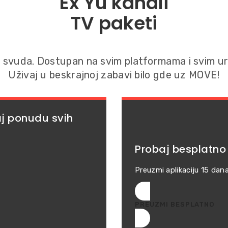
Ex Yu kanali
TV paketi
 svuda. Dostupan na svim platformama i svim ur
Uživaj u beskrajnoj zabavi bilo gde uz MOVE!
aj ponudu svih
Probaj besplatno
Preuzmi aplikaciju 15 dana 
PREUZMI BESPLATNO