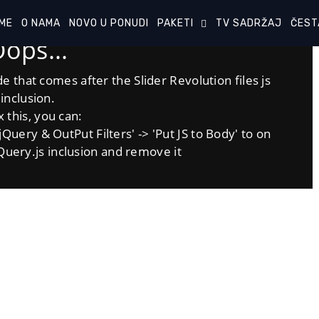
ME
O NAMA
NOVO U PONUDI
PAKETI
TV SADRŽAJ
ČEST
ops...
e that comes after the Slider Revolution files js
inclusion.
x this, you can:
uery & OutPut Filters' -> 'Put JS to Body' to on
uery.js inclusion and remove it