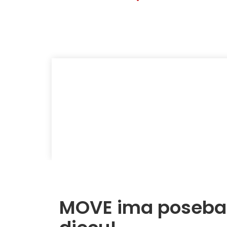
Probaj
BESPLAT
Preuzmi MOVE aplikaciju 15 dana, uživaj 
usluge bez obaveze!
MOVE ima poseban 