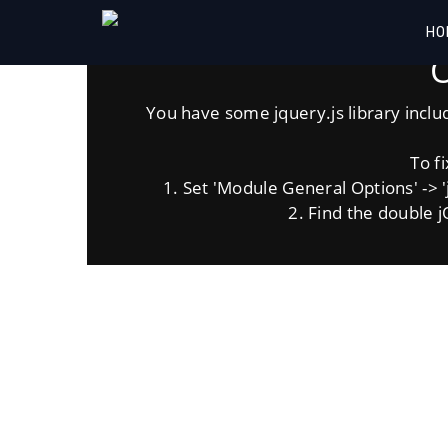
HO
O
You have some jquery.js library includ
To fi
1. Set 'Module General Options' -> 'jQ
2. Find the double jQ