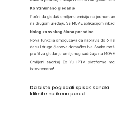
Kontinuirano gledanje
Počni da gledaš omiljenu emisiju na jednom ure
na drugom uređaju. Sa MOVE aplikacijom nikad n
Nalog za svakog člana porodice
Nova funkcija omogućava da napraviš do 6 na
decu i druge članove domaćinstva. Svako može
profil za gledanje omiljenog sadržaja na MOVE
Omiljeni sadržaj Ex Yu IPTV platforme mož
istovremeno!
Da biste pogledali spisak kanala
kliknite na ikonu pored