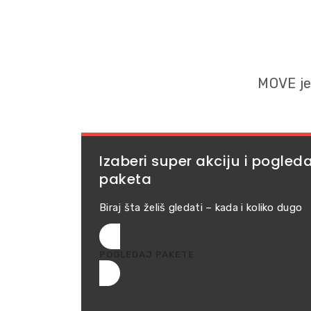
MOVE je
Izaberi super akciju i pogled
paketa
Biraj šta želiš gledati – kada i koliko dugo
POGLEDAJ PAKETE