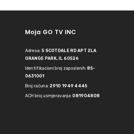
Moja GO TV INC
Adresa:
5 SCOTDALE RD APT 2LA
GRANGE PARK, IL 60526
Identifikacioni broj zaposlenih:
85-
0631001
Broj računa:
2910 1949 4445
ACH broj usmjeravanja:
081904808