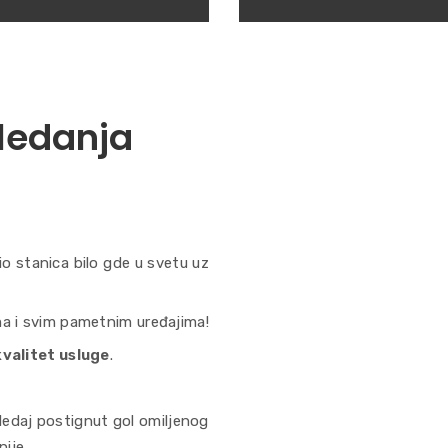
ledanja
o stanica bilo gde u svetu uz
a i svim pametnim uređajima!
kvalitet usluge
.
gledaj postignut gol omiljenog
nije.