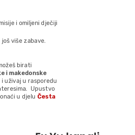
sije i omiljeni dječiji
a još više zabave.
ožeš birati
ke i makedonske
ju i uživaj u rasporedu
interesima. Upustvo
ronaći u djelu
Česta