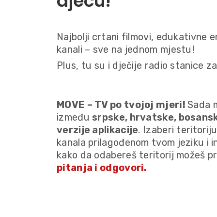
djecu!
Najbolji crtani filmovi, edukativne emi
kanali – sve na jednom mjestu!
Plus, tu su i dječije radio stanice z
MOVE – TV po tvojoj mjeri!
Sada m
između
srpske, hrvatske, bosans
verzije aplikacije
. Izaberi teritori
kanala prilagođenom tvom jeziku i 
kako da odabereš teritorij možeš p
pitanja i odgovori.