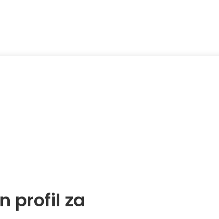
NO!
u omiljenom Ex Yu TV sadržaju BESPLATNO i uveri se u kvalitet
profil za