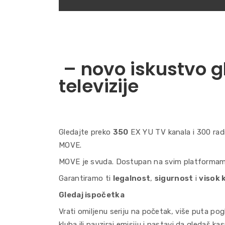
– novo iskustvo g
televizije
Gledajte preko
350
EX YU TV kanala i 300 radi
MOVE.
MOVE je svuda. Dostupan na svim platformam
Garantiramo ti
legalnost
,
sigurnost
i
visok 
Gledaj ispočetka
Vrati omiljenu seriju na početak, više puta po
kluba ili pauziraj emisiju i nastavi da gledaš kas