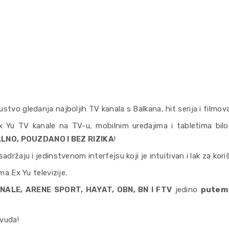
tvo gledanja najboljih TV kanala s Balkana, hit serija i filmova
x Yu TV kanale na TV-u, mobilnim uređajima i tabletima bil
LNO, POUZDANO I BEZ RIZIKA
!
držaju i jedinstvenom interfejsu koji je intuitivan i lak za kori
ma Ex Yu televizije.
NALE, ARENE SPORT, HAYAT, OBN, BN I FTV
jedino
putem
vuda!