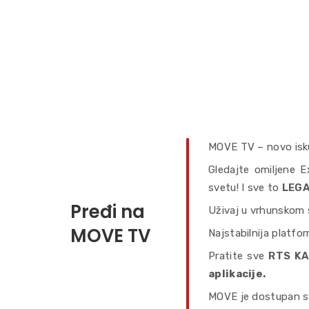
MOVE TV – novo iskus
Gledajte omiljene E
svetu! I sve to
LEGA
Pređi na
Uživaj u vrhunskom sa
MOVE TV
Najstabilnija platfor
Pratite sve
RTS KA
aplikacije.
MOVE je dostupan s