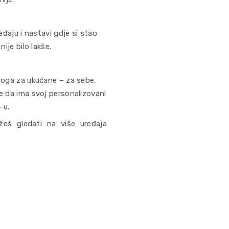
đaju i nastavi gdje si stao
ije bilo lakše.
loga za ukućane – za sebe,
 da ima svoj personalizovani
-u.
eš gledati na više uređaja