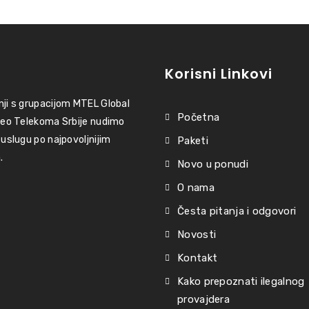
Korisni Linkovi
nji s grupacijom MTEL Global
Početna
 deo Telekoma Srbije nudimo
 uslugu po najpovoljnijim
Paketi
.
Novo u ponudi
O nama
Česta pitanja i odgovori
Novosti
Kontakt
Kako prepoznati ilegalnog
provajdera