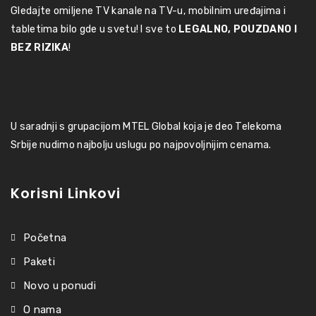
Gledajte omiljene TV kanale na TV-u, mobilnim uređajima i
tabletima bilo gde u svetu! I sve to
LEGALNO, POUZDANO I
BEZ RIZIKA
!
U saradnji s grupacijom MTEL Global koja je deo Telekoma
Srbije nudimo najbolju uslugu po najpovoljnijim cenama.
Korisni Linkovi
Početna
Paketi
Novo u ponudi
O nama