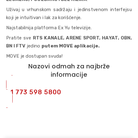
Uživaj u vrhunskom sadržaju i jedinstvenom interfejsu
koji je intuitivan i lak za korišćenje.
Najstabilnija platforma Ex Yu televizije.
Pratite sve
RTS KANALE, ARENE SPORT, HAYAT, OBN,
BN I FTV
jedino
putem MOVE aplikacije.
MOVE je dostupan svuda!
Nazovi odmah za najbrže
informacije
+1 773 598 5800