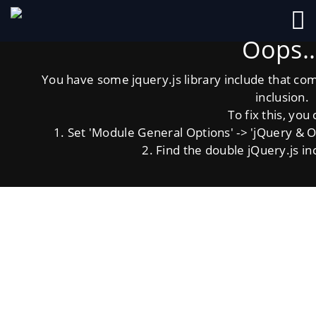
Oops..
You have some jquery.js library include that come
inclusion.
To fix this, you 
1. Set 'Module General Options' -> 'jQuery & OutP
2. Find the double jQuery.js in