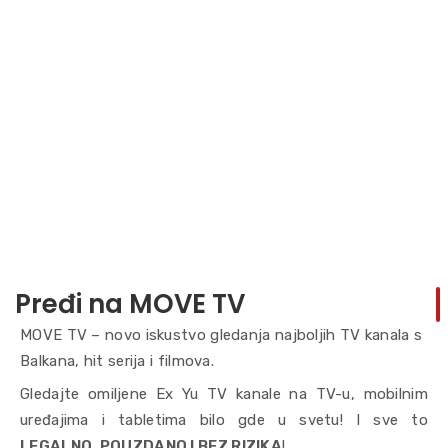
Pređi na MOVE TV
MOVE TV – novo iskustvo gledanja najboljih TV kanala s
Balkana, hit serija i filmova.
Gledajte omiljene Ex Yu TV kanale na TV-u, mobilnim
uređajima i tabletima bilo gde u svetu! I sve to
LEGALNO, POUZDANO I BEZ RIZIKA
!