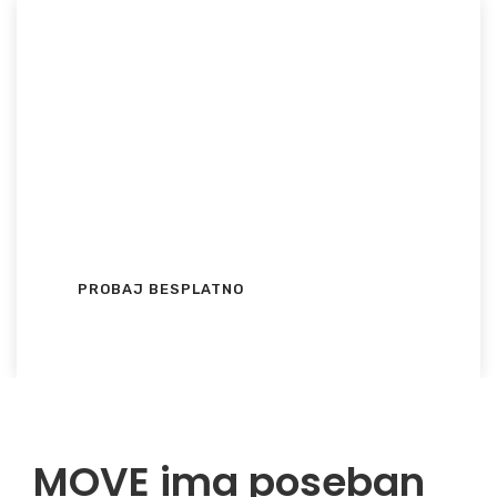
Probaj
BESPLATNO!
Preuzmi MOVE aplikaciju 15 dana, uživaj u
omiljenom Ex Yu TV sadržaju BESPLATNO i
uveri se u kvalitet usluge bez obaveze!
PROBAJ BESPLATNO
MOVE ima poseban