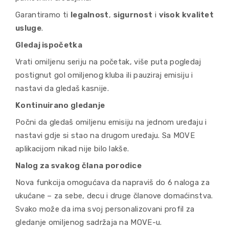
Garantiramo ti
legalnost
,
sigurnost
i
visok kvalitet
usluge
.
Gledaj ispočetka
Vrati omiljenu seriju na početak, više puta pogledaj
postignut gol omiljenog kluba ili pauziraj emisiju i
nastavi da gledaš kasnije.
Kontinuirano gledanje
Počni da gledaš omiljenu emisiju na jednom uređaju i
nastavi gdje si stao na drugom uređaju. Sa MOVE
aplikacijom nikad nije bilo lakše.
Nalog za svakog člana porodice
Nova funkcija omogućava da napraviš do 6 naloga za
ukućane – za sebe, decu i druge članove domaćinstva.
Svako može da ima svoj personalizovani profil za
gledanje omiljenog sadržaja na MOVE-u.