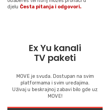
odabereš teritorij možeš pronaći u
djelu
Česta pitanja i odgovori.
Ex Yu kanali
TV paketi
MOVE je svuda. Dostupan na svim
platformama i svim uređajima.
Uživaj u beskrajnoj zabavi bilo gde uz
MOVE!