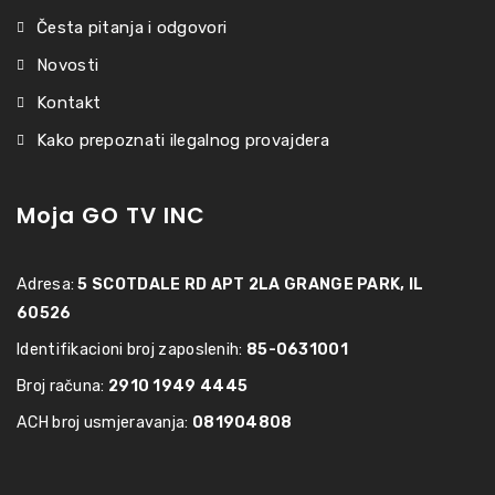
Česta pitanja i odgovori
Novosti
Kontakt
Kako prepoznati ilegalnog provajdera
Moja GO TV INC
Adresa:
5 SCOTDALE RD APT 2LA GRANGE PARK, IL
60526
Identifikacioni broj zaposlenih:
85-0631001
Broj računa:
2910 1949 4445
ACH broj usmjeravanja:
081904808