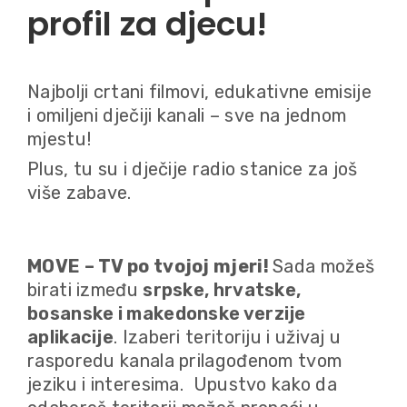
profil za djecu!
Najbolji crtani filmovi, edukativne emisije
i omiljeni dječiji kanali – sve na jednom
mjestu!
Plus, tu su i dječije radio stanice za još
više zabave.
MOVE – TV po tvojoj mjeri!
Sada možeš
birati između
srpske, hrvatske,
bosanske i makedonske verzije
aplikacije
. Izaberi teritoriju i uživaj u
rasporedu kanala prilagođenom tvom
jeziku i interesima. Upustvo kako da